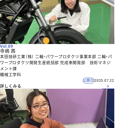
Vol.09
寺嶋 茜
本田技研工業（株） 二輪・パワープロダクツ事業本部 二輪・パ
ワープロダクツ開発生産統括部 完成車開発部 技術マネジ
メント課
機械工学科
公開日
2025.07.22
詳しくみる