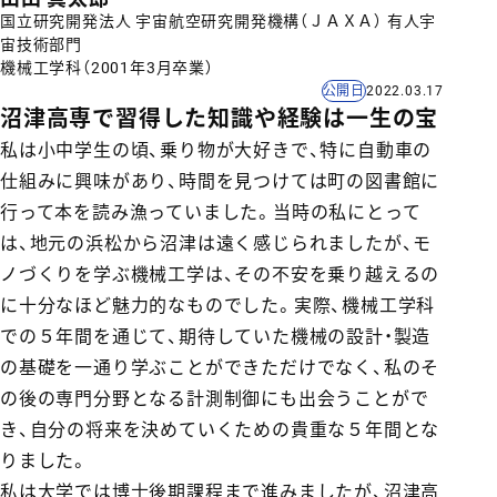
国立研究開発法人 宇宙航空研究開発機構（ＪＡＸＡ） 有人宇
宙技術部門
機械工学科（2001年3月卒業）
公開日
2022.03.17
沼津高専で習得した知識や経験は一生の宝
私は小中学生の頃、乗り物が大好きで、特に自動車の
仕組みに興味があり、時間を見つけては町の図書館に
行って本を読み漁っていました。当時の私にとって
は、地元の浜松から沼津は遠く感じられましたが、モ
ノづくりを学ぶ機械工学は、その不安を乗り越えるの
に十分なほど魅力的なものでした。実際、機械工学科
での５年間を通じて、期待していた機械の設計・製造
の基礎を一通り学ぶことができただけでなく、私のそ
の後の専門分野となる計測制御にも出会うことがで
き、自分の将来を決めていくための貴重な５年間とな
りました。
私は大学では博士後期課程まで進みましたが、沼津高