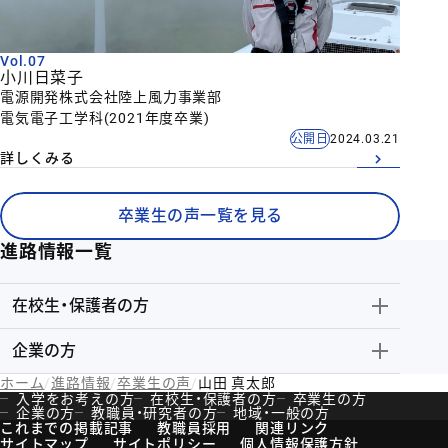
Vol.07
小川日菜子
電源開発株式会社陸上風力事業部
電気電子工学科(2021年度卒業)
公開日
2024.03.21
詳しくみる
卒業生の声一覧を見る
進路情報一覧
在校生・保護者の方
企業の方
ホーム
進路情報
卒業生の声
山田 真太郎
入学をお考えの方
在校生・保護者の方
卒業生の方
企業の方
教職員・研究者の方
地域・一般の方
これまでの掲載記事
教職員採用
関連リンク
サイトマップ
サイトポリシー
個人情報保護方針