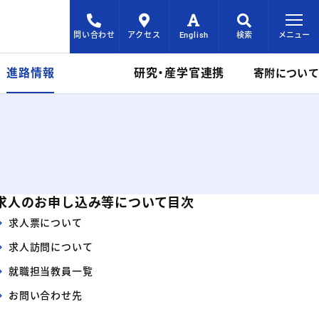
問い合わせ
アクセス
English
検索
メニュー
進路情報
研究・産学官連携
寄附について
目次をスキップ
求人のお申し込み等について目次
求人票について
求人訪問について
就職担当教員一覧
お問い合わせ先