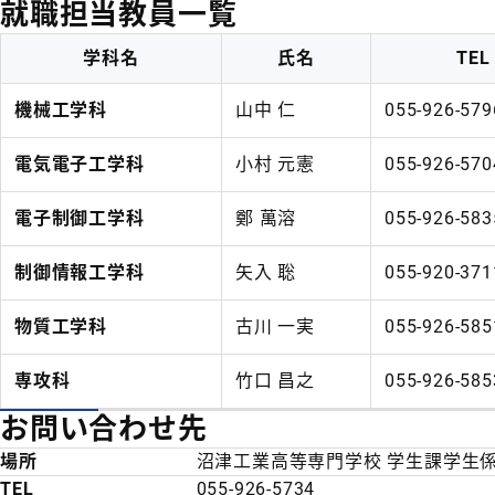
就職担当教員一覧
学科名
氏名
TEL
機械工学科
山中 仁
055-926-579
電気電子工学科
小村 元憲
055-926-570
電子制御工学科
鄭 萬溶
055-926-583
制御情報工学科
矢入 聡
055-920-371
物質工学科
古川 一実
055-926-585
専攻科
竹口 昌之
055-926-585
お問い合わせ先
場所
沼津工業高等専門学校 学生課学生
TEL
055-926-5734