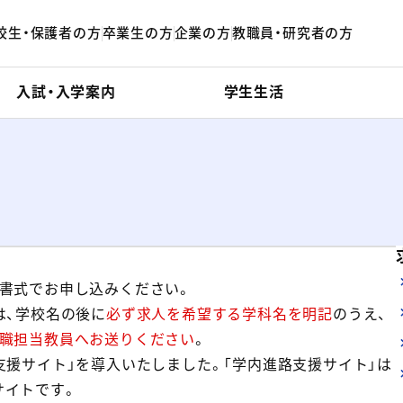
校生・保護者の方
卒業生の方
企業の方
教職員・研究者の方
入試・入学案内
学生生活
書式でお申し込みください。
は、学校名の後に
必ず求人を希望する学科名を明記
のうえ、
職担当教員へお送りください
。
支援サイト」を導入いたしました。「学内進路支援サイト」は
サイトです。