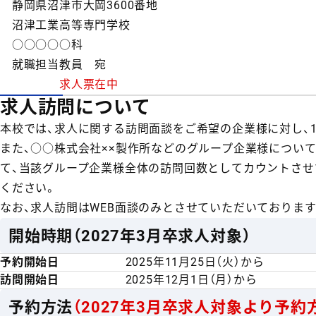
静岡県沼津市大岡3600番地
沼津工業高等専門学校
○○○○○科
就職担当教員 宛
求人票在中
求人訪問について
本校では、求人に関する訪問面談をご希望の企業様に対し、
また、○○株式会社××製作所などのグループ企業様につい
て、当該グループ企業様全体の訪問回数としてカウントさせ
ください。
なお、求人訪問はWEB面談のみとさせていただいております
開始時期（2027年3月卒求人対象）
予約開始日
2025年11月25日（火）から
訪問開始日
2025年12月1日（月）から
予約方法
（2027年3月卒求人対象より予