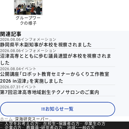
グループワー
クの様子
関連記事
2026.08.06
インフォメーション
静岡県平木副知事が本校を視察されました
2026.08.06
インフォメーション
沼津高専とともに歩む議員連盟が本校を視察されま
した
2026.08.04
イベント
公開講座「ロボット教育セミナーからくり工作教室
2026 in沼津」を実施しました
2026.07.31
イベント
第7回沼津高専地域創生テクノサロンのご案内
お知らせ一覧
ホーム
深海研究スーパーキッズと未来を拓く〜駿河湾の深海の謎に挑む小学生を高専生がサポート〜
入学をお考えの方
在校生・保護者の方
卒業生の方
企業の方
教職員・研究者の方
地域・一般の方