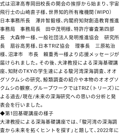
式は沼津高専岡田校長の開会の挨拶から始まり、宇宙
飛行士の山崎直子様、世界知的所有権機関（WIPO）
日本事務所長 澤井智毅様、内閣府知財創造教育推進
事務局 事務局長 田中茂明様、特許庁審査第四部
長 大森伸一様、一般社団法人発明推進協会 研究所
長 扇谷高男様、日本TRIZ協会 理事長 三原祐治
様、沼津市 市長 賴重秀一様より応援メッセージが
届けられました。その後、大津教授による深海基礎講
座、知財のTKYの学生達による駿河湾深海調査、オオ
グソクムシの研究、鯨類調査の紹介や本物のオオグソ
クムシの観察、グループワークではTRIZ（トリーズ）に
よる過去/現在/未来の深海研究への思いの分析と発
表会を行いました。
◆第1回基礎講座の様子
大津教授による深海基礎講座では、「駿河湾の深海調
査から未来を拓くヒントを探す」と題して、2022年に