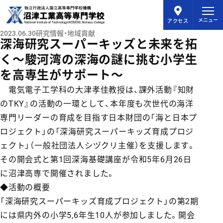
メインコンテンツにスキップ
メニュー
アクセス
2023.06.30
研究情報・地域貢献
深海研究スーパーキッズと未来を拓
く〜駿河湾の深海の謎に挑む小学生
を高専生がサポート〜
電気電子工学科の大津孝佳教授は、課外活動『知財
のTKY』の活動の一環として、本年度も次世代の海洋
専門リーダーの育成を目指す日本財団の「海と日本プ
ロジェクト」の「深海研究スーパーキッズ育成プロジ
ェクト」（一般社団法人シヅクリ主催）を支援します。
その開会式と第1回深海基礎講座が令和5年6月26日
に沼津高専で開催されました。
◆活動の概要
「深海研究スーパーキッズ育成プロジェクト」の第2期
には県内外の小学5,6年生10人が参加しました。開会