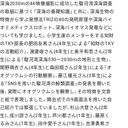
深海2030mの4K映像撮影に成功した駿河湾深海調査
の取組に基づく「深海の基礎知識」と共に、深海生物の
特徴から学ぶ発想法TRIZの40の発明原理や深海バイ
オミメティクスロボット、深海バイオマス発電などに
ついても学びました。小学生達のメンターをする知財
のTKY部長の肥田友希さん(4年生)による「知財のTKY
の活動紹介」、渡邊竣さん(4年生)と奥平和哲さん(2年
生)による「駿河湾深海530～2030ｍの地形と生物」、
関野萌衣さん(4年生)と森田翔さん(2年生)による「オ
オグソクムシの行動観察」、藤江優光さん(3年生)によ
る「SNSを用いた駿河湾の鯨類調査」の発表を聞いた
後、実際にオオグソクムシを観察し、その特徴を文章
と絵で表現しました。開会式での9画面法を用いた自
己紹介では緊張していましたが、杉山大登さん(2年
生)、成川諒さん(2年生)、芦川都さん(1年生)、藤原く
るみさん(1年生)、田中愛子さん(1年生)、吉澤勇希さ