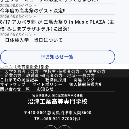
2026.08.05
イベント
今年度の高専祭のゲスト決定!!
2026.08.05
イベント
8/17 アカペラ部 が 三嶋大祭り in Music PLAZA （主
催：みしまプラザホテル）に出演！
2026.08.05
イベント
一日体験入学 当日について
お知らせ一覧
ホーム
【教育後援会】部会を実施しました
入学をお考えの方
在校生・保護者の方
卒業生の方
企業の方
教職員・研究者の方
地域・一般の方
これまでの掲載記事
教職員採用
関連リンク
サイトマップ
サイトポリシー
個人情報保護方針
問い合わせ一覧
お知らせ
独立行政法人 国立高等専門学校機構
沼津工業高等専門学校
〒410-8501静岡県沼津市大岡3600
TEL.
055-921-2700
（代）