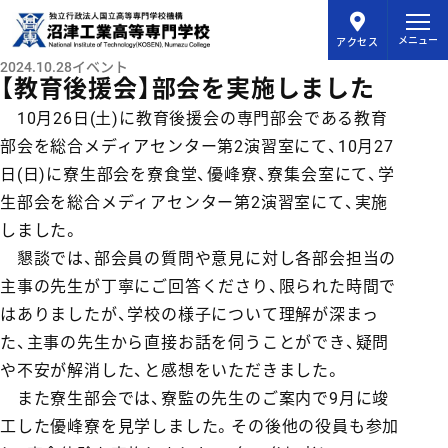
メインコンテンツにスキップ
メニュー
アクセス
2024.10.28
イベント
【教育後援会】部会を実施しました
10月26日(土)に教育後援会の専門部会である教育
部会を総合メディアセンター第2演習室にて、10月27
日(日)に寮生部会を寮食堂、優峰寮、寮集会室にて、学
生部会を総合メディアセンター第2演習室にて、実施
しました。
懇談では、部会員の質問や意見に対し各部会担当の
主事の先生が丁寧にご回答くださり、限られた時間で
はありましたが、学校の様子について理解が深まっ
た、主事の先生から直接お話を伺うことができ、疑問
や不安が解消した、と感想をいただきました。
また寮生部会では、寮監の先生のご案内で9月に竣
工した優峰寮を見学しました。その後他の役員も参加