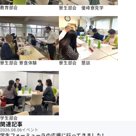
教育部会
寮生部会 優峰寮見学
寮生部会 寮食体験
寮生部会 懇談
学生部会
関連記事
2026.08.06
イベント
学生フォーミューラの応援に行ってきました！