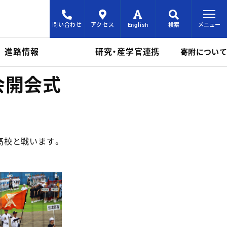
問い合わせ
アクセス
English
検索
メニュー
進路情報
研究・産学官連携
寄附について
会開会式
央高校と戦います。