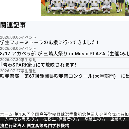
関連記事
2026.08.06
イベント
学生フォーミューラの応援に行ってきました！
2026.08.05
イベント
8/17 アカペラ部 が 三嶋大祭り in Music PLAZA （主
2026.07.30
学生活動
「青春SPARK部」にて放映されます！
2026.07.27
学生活動
吹奏楽部 第67回静岡県吹奏楽コンクール(大学部門) に
ホーム
第106回全国高等学校野球選手権記念静岡大会開会式に参加
入学をお考えの方
在校生・保護者の方
卒業生の方
企業の方
独立行政法人 国立高等専門学校機構