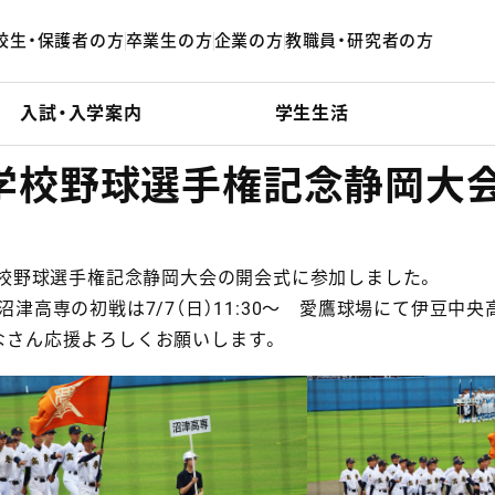
校生・保護者の方
卒業生の方
企業の方
教職員・研究者の方
入試・入学案内
学生生活
等学校野球選手権記念静岡大
学校野球選手権記念静岡大会の開会式に参加しました。
津高専の初戦は7/7（日）11:30～ 愛鷹球場にて伊豆中
なさん応援よろしくお願いします。