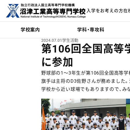
メインコンテンツにスキップ
入学をお考えの方
在
ーム
学校案内
学科・専攻科
2024.07.01
学生活動
第106回全国高
に参加
野球部の1～3年生が第106回全国高等
旗手は主将のD3佐野さんが務めました。沼
学校から近い球場でもありますので、み