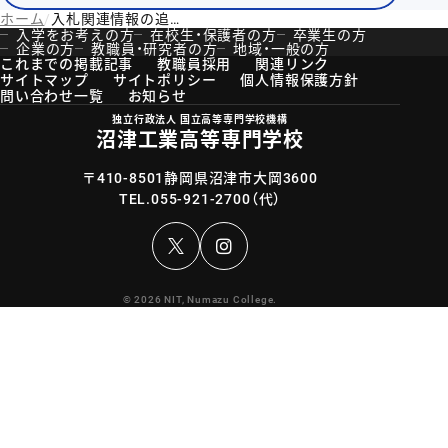
ホーム
入札関連情報の追加について
入学をお考えの方
在校生・保護者の方
卒業生の方
企業の方
教職員・研究者の方
地域・一般の方
これまでの掲載記事
教職員採用
関連リンク
サイトマップ
サイトポリシー
個人情報保護方針
問い合わせ一覧
お知らせ
独立行政法人 国立高等専門学校機構
沼津工業高等専門学校
〒410-8501静岡県沼津市大岡3600
TEL.
055-921-2700
（代）
Instagram
© 2026 NIT, Numazu College.