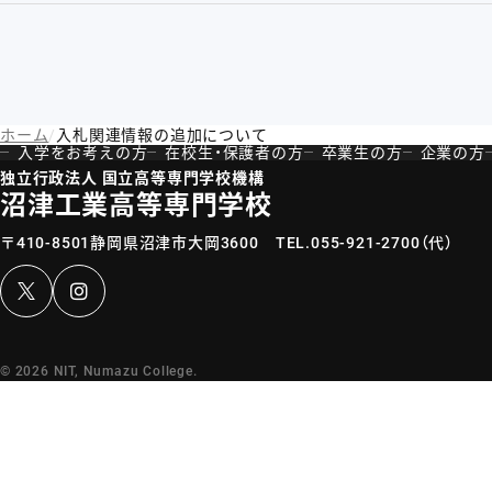
ホーム
入札関連情報の追加について
入学をお考えの方
在校生・保護者の方
卒業生の方
企業の方
独立行政法人 国立高等専門学校機構
沼津工業高等専門学校
〒410-8501静岡県沼津市大岡3600
TEL.
055-921-2700
（代）
Instagram
© 2026 NIT, Numazu College.