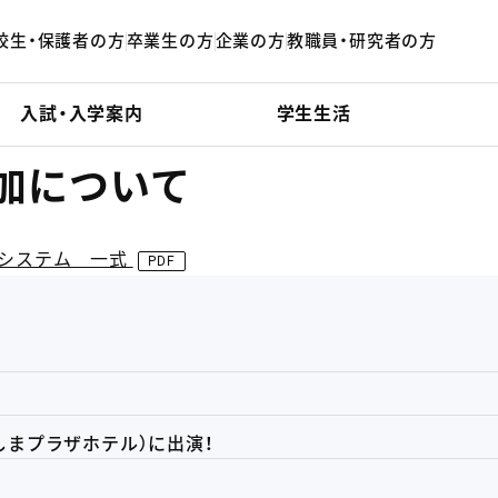
校生・保護者の方
卒業生の方
企業の方
教職員・研究者の方
入試・入学案内
学生生活
加について
析システム 一式
催：みしまプラザホテル）に出演！