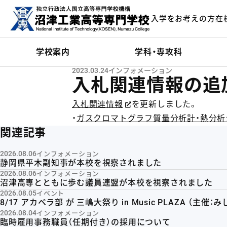
メインコンテンツにスキップ
入学をお考えの方
在
ーム
学校案内
学科・専攻科
2023.03.24
インフォメーション
入札関連情報の追
入札関連情報
を更新しました。
・
ガスクロマトグラフ質量分析計・熱分
関連記事
2026.08.06
インフォメーション
静岡県平木副知事が本校を視察されました
2026.08.06
インフォメーション
沼津高専とともに歩む議員連盟が本校を視察されました
2026.08.05
イベント
8/17 アカペラ部 が 三嶋大祭り in Music PLAZA （主
2026.08.04
インフォメーション
臨時雇用事務職員（任期付き）の採用について