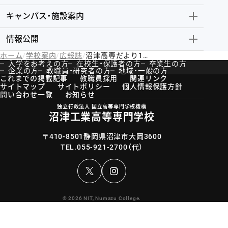
キャンパス・施設案内
情報公開
ホーム
学校案内
広報誌
沼津高専だより125号
入学をお考えの方
在校生・保護者の方
卒業生の方
企業の方
教職員・研究者の方
地域・一般の方
これまでの掲載記事
教職員採用
関連リンク
サイトマップ
サイトポリシー
個人情報保護方針
問い合わせ一覧
お知らせ
独立行政法人 国立高等専門学校機構
沼津工業高等専門学校
〒410-8501静岡県沼津市大岡3600
TEL.
055-921-2700
（代）
Instagram
© 2026 NIT, Numazu College.