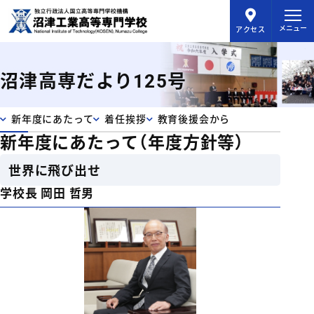
メインコンテンツにスキップ
メニュー
アクセス
沼津高専だより125号
目次をスキップ
沼津高専だより125号目次
新年度にあたって
着任挨拶
教育後援会から
新年度にあたって（年度方針等）
世界に飛び出せ
学校長 岡田 哲男