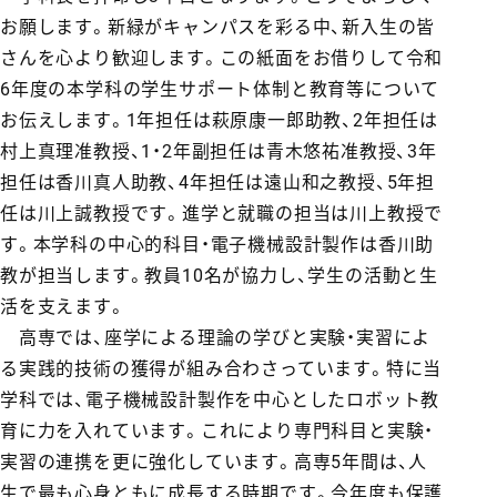
お願します。新緑がキャンパスを彩る中、新入生の皆
さんを心より歓迎します。この紙面をお借りして令和
6年度の本学科の学生サポート体制と教育等について
お伝えします。1年担任は萩原康一郎助教、2年担任は
村上真理准教授、1・2年副担任は青木悠祐准教授、3年
担任は香川真人助教、4年担任は遠山和之教授、5年担
任は川上誠教授です。進学と就職の担当は川上教授で
す。本学科の中心的科目・電子機械設計製作は香川助
教が担当します。教員10名が協力し、学生の活動と生
活を支えます。
高専では、座学による理論の学びと実験・実習によ
る実践的技術の獲得が組み合わさっています。特に当
学科では、電子機械設計製作を中心としたロボット教
育に力を入れています。これにより専門科目と実験・
実習の連携を更に強化しています。高専5年間は、人
生で最も心身ともに成長する時期です。今年度も保護