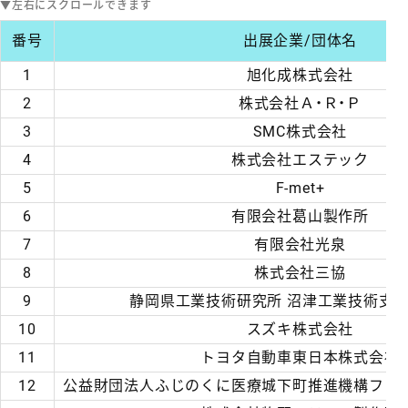
番号
出展企業/団体名
1
旭化成株式会社
2
株式会社Ａ・Ｒ・Ｐ
3
SMC株式会社
4
株式会社エステック
5
F-met+
6
有限会社葛山製作所
7
有限会社光泉
8
株式会社三協
9
静岡県工業技術研究所 沼津工業技術支
10
スズキ株式会社
11
トヨタ自動車東日本株式会社
12
公益財団法人ふじのくに医療城下町推進機構ファ