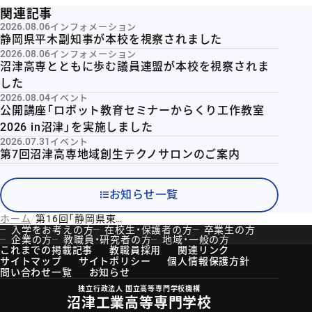
関連記事
2026.08.06
インフォメーション
静岡県平木副知事が本校を視察されました
2026.08.06
インフォメーション
沼津高専とともに歩む議員連盟が本校を視察されま
した
2026.08.04
イベント
公開講座「ロボット教育セミナーからくり工作教室
2026 in沼津」を実施しました
2026.07.31
イベント
第7回沼津高専地域創生テクノサロンのご案内
お知らせ一覧
ホーム
第16回「静岡県東部テクノフォーラムin沼津高専」を開催しました
入学をお考えの方
在校生・保護者の方
卒業生の方
企業の方
教職員・研究者の方
地域・一般の方
これまでの掲載記事
教職員採用
関連リンク
サイトマップ
サイトポリシー
個人情報保護方針
問い合わせ一覧
お知らせ
独立行政法人 国立高等専門学校機構
沼津工業高等専門学校