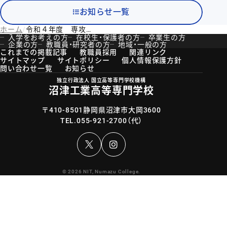
お知らせ一覧
ホーム
令和４年度 専攻科学力選抜出願状況について
入学をお考えの方
在校生・保護者の方
卒業生の方
企業の方
教職員・研究者の方
地域・一般の方
これまでの掲載記事
教職員採用
関連リンク
サイトマップ
サイトポリシー
個人情報保護方針
問い合わせ一覧
お知らせ
独立行政法人 国立高等専門学校機構
沼津工業高等専門学校
〒410-8501静岡県沼津市大岡3600
TEL.
055-921-2700
（代）
Instagram
© 2026 NIT, Numazu College.