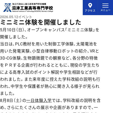
メインコンテンツにスキップ
メニュー
アクセス
2026.05.12
イベント
ミニミニ体験を開催しました
5月10日（日）、オープンキャンパス「ミニミニ体験」を
開催しました。
当日は、PLC教材を用いた制御工学体験、太陽電池を
用いた発電実験、小型自律移動ロボットの紹介、VRと
3D-CG体験、生物顕微鏡での観察など、各分野の特徴
をＰＲする企画が行われるとともに、現役の学生たち
による高専入試のポイント解説や学生相談などが行
われました。また来年度に控えた学科改組の説明も行
われ、中学生や保護者が熱心に聞き入る様子が見られ
ました。
8月8日（土）の
一日体験入学
では、学科改組の説明を含
め、さらにたくさんの展示や企画がありますので、一