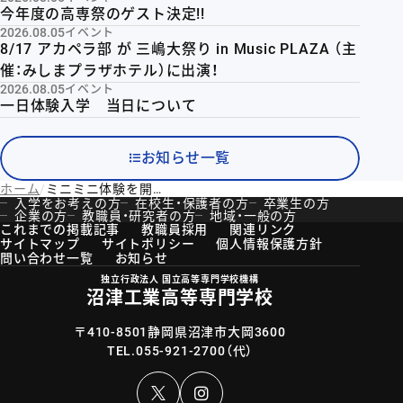
今年度の高専祭のゲスト決定!!
2026.08.05
イベント
8/17 アカペラ部 が 三嶋大祭り in Music PLAZA （主
催：みしまプラザホテル）に出演！
2026.08.05
イベント
一日体験入学 当日について
お知らせ一覧
ホーム
ミニミニ体験を開催しました
入学をお考えの方
在校生・保護者の方
卒業生の方
企業の方
教職員・研究者の方
地域・一般の方
これまでの掲載記事
教職員採用
関連リンク
サイトマップ
サイトポリシー
個人情報保護方針
問い合わせ一覧
お知らせ
独立行政法人 国立高等専門学校機構
沼津工業高等専門学校
〒410-8501静岡県沼津市大岡3600
TEL.
055-921-2700
（代）
Instagram