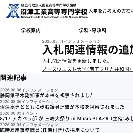
メインコンテンツにスキップ
入学をお考えの方
在
ーム
学校案内
学科・専攻科
2026.05.11
インフォメーション
入札関連情報の追
入札関連情報
を更新しました。
ノースウエスト大学（南アフリカ共和国
関連記事
2026.08.06
インフォメーション
静岡県平木副知事が本校を視察されました
2026.08.06
インフォメーション
沼津高専とともに歩む議員連盟が本校を視察されました
2026.08.05
イベント
8/17 アカペラ部 が 三嶋大祭り in Music PLAZA （主
2026.08.04
インフォメーション
臨時雇用事務職員（任期付き）の採用について