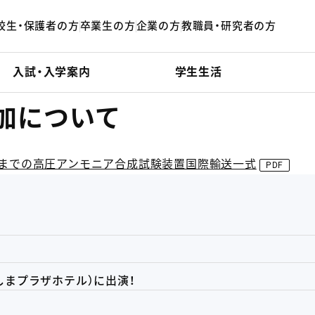
校生・保護者の方
卒業生の方
企業の方
教職員・研究者の方
入試・入学案内
学生生活
加について
）までの高圧アンモニア合成試験装置国際輸送一式
催：みしまプラザホテル）に出演！