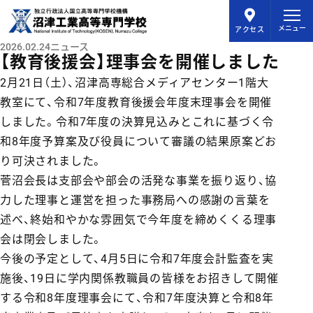
メインコンテンツにスキップ
メニュー
アクセス
2026.02.24
ニュース
【教育後援会】理事会を開催しました
2月21日（土）、沼津高専総合メディアセンター1階大
教室にて、令和7年度教育後援会年度末理事会を開催
しました。令和7年度の決算見込みとこれに基づく令
和8年度予算案及び役員について審議の結果原案どお
り可決されました。
菅沼会長は支部会や部会の活発な事業を振り返り、協
力した理事と運営を担った事務局への感謝の言葉を
述べ、終始和やかな雰囲気で今年度を締めくくる理事
会は閉会しました。
今後の予定として、4月5日に令和7年度会計監査を実
施後、19日に学内関係教職員の皆様をお招きして開催
する令和8年度理事会にて、令和7年度決算と令和8年