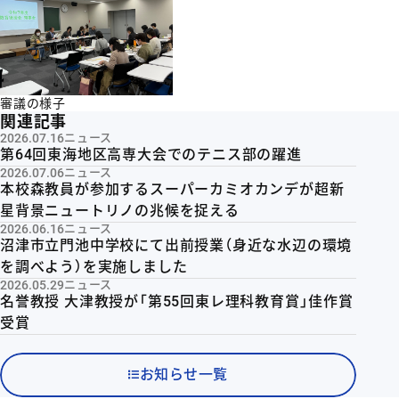
審議の様子
関連記事
2026.07.16
ニュース
第64回東海地区高専大会でのテニス部の躍進
2026.07.06
ニュース
本校森教員が参加するスーパーカミオカンデが超新
星背景ニュートリノの兆候を捉える
2026.06.16
ニュース
沼津市立門池中学校にて出前授業（身近な水辺の環境
を調べよう）を実施しました
2026.05.29
ニュース
名誉教授 大津教授が「第55回東レ理科教育賞」佳作賞
受賞
お知らせ一覧