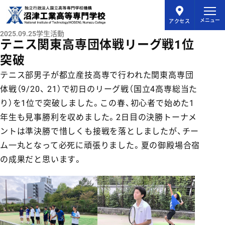
メインコンテンツにスキップ
メニュー
アクセス
2025.09.25
学生活動
テニス関東高専団体戦リーグ戦1位
突破
テニス部男子が都立産技高専で行われた関東高専団
体戦（9/20、 21）で初日のリーグ戦（国立4高専総当た
り）を1位で突破しました。この春、初心者で始めた1
年生も見事勝利を収めました。2日目の決勝トーナメ
ントは準決勝で惜しくも接戦を落としましたが、チー
ム一丸となって必死に頑張りました。夏の御殿場合宿
の成果だと思います。