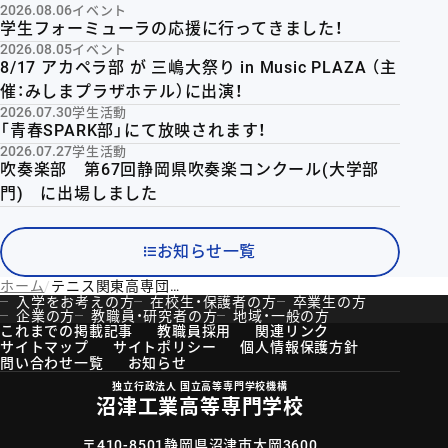
2026.08.06
イベント
学生フォーミューラの応援に行ってきました！
2026.08.05
イベント
8/17 アカペラ部 が 三嶋大祭り in Music PLAZA （主
催：みしまプラザホテル）に出演！
2026.07.30
学生活動
「青春SPARK部」にて放映されます！
2026.07.27
学生活動
吹奏楽部 第67回静岡県吹奏楽コンクール(大学部
門) に出場しました
お知らせ一覧
ホーム
テニス関東高専団体戦リーグ戦1位突破
入学をお考えの方
在校生・保護者の方
卒業生の方
企業の方
教職員・研究者の方
地域・一般の方
これまでの掲載記事
教職員採用
関連リンク
サイトマップ
サイトポリシー
個人情報保護方針
問い合わせ一覧
お知らせ
独立行政法人 国立高等専門学校機構
沼津工業高等専門学校
〒410-8501静岡県沼津市大岡3600