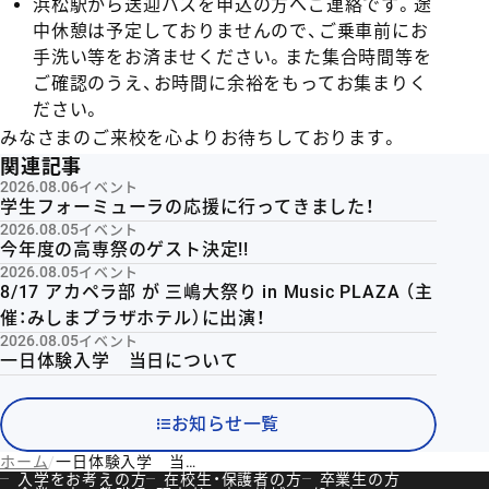
浜松駅から送迎バスを申込の方へご連絡です。途
中休憩は予定しておりませんので、ご乗車前にお
手洗い等をお済ませください。また集合時間等を
ご確認のうえ、お時間に余裕をもってお集まりく
ださい。
みなさまのご来校を心よりお待ちしております。
関連記事
2026.08.06
イベント
学生フォーミューラの応援に行ってきました！
2026.08.05
イベント
今年度の高専祭のゲスト決定!!
2026.08.05
イベント
8/17 アカペラ部 が 三嶋大祭り in Music PLAZA （主
催：みしまプラザホテル）に出演！
2026.08.05
イベント
一日体験入学 当日について
お知らせ一覧
ホーム
一日体験入学 当日について
入学をお考えの方
在校生・保護者の方
卒業生の方