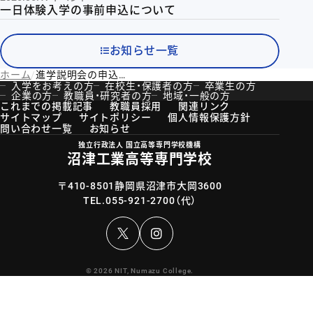
一日体験入学の事前申込について
お知らせ一覧
ホーム
進学説明会の申込開始について
入学をお考えの方
在校生・保護者の方
卒業生の方
企業の方
教職員・研究者の方
地域・一般の方
これまでの掲載記事
教職員採用
関連リンク
サイトマップ
サイトポリシー
個人情報保護方針
問い合わせ一覧
お知らせ
独立行政法人 国立高等専門学校機構
沼津工業高等専門学校
〒410-8501静岡県沼津市大岡3600
TEL.
055-921-2700
（代）
Instagram
© 2026 NIT, Numazu College.