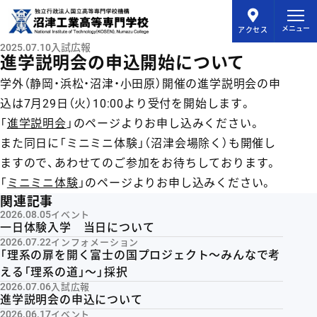
メインコンテンツにスキップ
メニュー
アクセス
2025.07.10
入試広報
進学説明会の申込開始について
学外（静岡・浜松・沼津・小田原）開催の進学説明会の申
込は7月29日（火）10:00より受付を開始します。
「
進学説明会
」のページよりお申し込みください。
また同日に「ミニミニ体験」（沼津会場除く）も開催し
ますので、あわせてのご参加をお待ちしております。
「
ミニミニ体験
」のページよりお申し込みください。
関連記事
2026.08.05
イベント
一日体験入学 当日について
2026.07.22
インフォメーション
「理系の扉を開く富士の国プロジェクト〜みんなで考
える「理系の道」〜」採択
2026.07.06
入試広報
進学説明会の申込について
2026.06.17
イベント