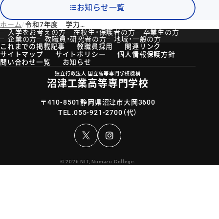
お知らせ一覧
ホーム
令和7年度 学力選抜・帰国生徒学力選抜志願状況について
入学をお考えの方
在校生・保護者の方
卒業生の方
企業の方
教職員・研究者の方
地域・一般の方
これまでの掲載記事
教職員採用
関連リンク
サイトマップ
サイトポリシー
個人情報保護方針
問い合わせ一覧
お知らせ
独立行政法人 国立高等専門学校機構
沼津工業高等専門学校
〒410-8501静岡県沼津市大岡3600
TEL.
055-921-2700
（代）
Instagram
© 2026 NIT, Numazu College.