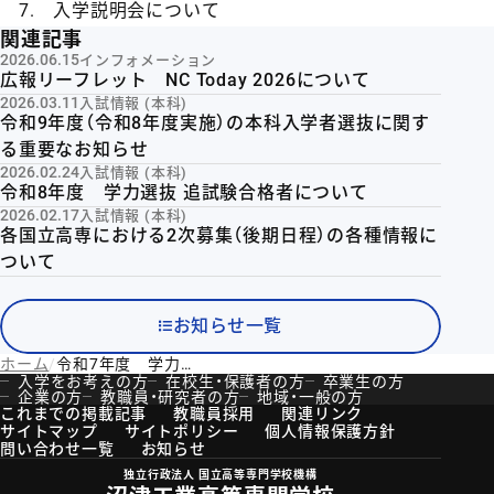
7. 入学説明会について
関連記事
2026.06.15
インフォメーション
広報リーフレット NC Today 2026について
2026.03.11
入試情報 (本科)
令和9年度（令和8年度実施）の本科入学者選抜に関す
る重要なお知らせ
2026.02.24
入試情報 (本科)
令和8年度 学力選抜 追試験合格者について
2026.02.17
入試情報 (本科)
各国立高専における2次募集（後期日程）の各種情報に
ついて
お知らせ一覧
ホーム
令和7年度 学力選抜検査当日について（お知らせ）
入学をお考えの方
在校生・保護者の方
卒業生の方
企業の方
教職員・研究者の方
地域・一般の方
これまでの掲載記事
教職員採用
関連リンク
サイトマップ
サイトポリシー
個人情報保護方針
問い合わせ一覧
お知らせ
独立行政法人 国立高等専門学校機構