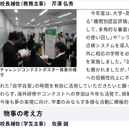
校長補佐（教務主事） 芹澤 弘秀
今年度は、大学・
る「機関別認証評価
して、多角的な審査
の使い回し」や「シ
点検システムを導入
外に相応の学修を必
を実施しました。「
も聞かれましたが、
チャレンジコンテストポスター発表の様
子
への信頼性向上に不
れた「自学自習」の時間を有効に活用していただきたいと願
わらず、海外研修やコンテストへの参加は今年も活発で、挑
今後も夢の実現に向け、学業のみならず多様な活動に積極的
物事の考え方
校長補佐（学生主事） 佐藤 誠