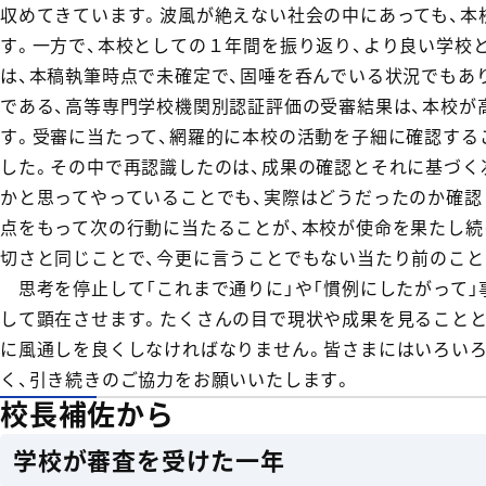
収めてきています。波風が絶えない社会の中にあっても、本
す。一方で、本校としての１年間を振り返り、より良い学校
は、本稿執筆時点で未確定で、固唾を呑んでいる状況でもあ
である、高等専門学校機関別認証評価の受審結果は、本校が
す。受審に当たって、網羅的に本校の活動を子細に確認する
した。その中で再認識したのは、成果の確認とそれに基づく
かと思ってやっていることでも、実際はどうだったのか確認
点をもって次の行動に当たることが、本校が使命を果たし続
切さと同じことで、今更に言うことでもない当たり前のこと
思考を停止して「これまで通りに」や「慣例にしたがって」
して顕在させます。たくさんの目で現状や成果を見ることと
に風通しを良くしなければなりません。皆さまにはいろいろ
く、引き続きのご協力をお願いいたします。
校長補佐から
学校が審査を受けた一年