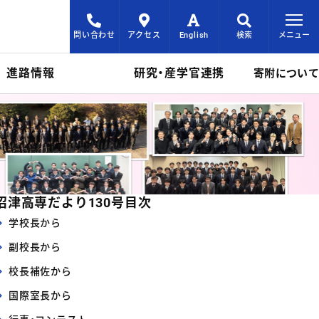
問い合わせ
アクセス
English
検索
メニュー
進路情報
研究・産学官連携
寄附について
目次をスキップ
沼津高専だより130号目次
学校長から
副校長から
校長補佐から
国際室長から