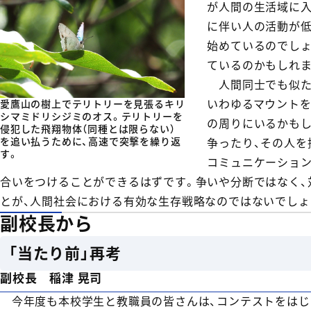
が人間の生活域に
に伴い人の活動が低
始めているのでし
ているのかもしれま
人間同士でも似た
いわゆるマウントを
愛鷹山の樹上でテリトリーを見張るキリ
シマミドリシジミのオス。テリトリーを
の周りにいるかもし
侵犯した飛翔物体（同種とは限らない）
を追い払うために、高速で突撃を繰り返
争ったり、その人を
す。
コミュニケーション
合いをつけることができるはずです。争いや分断ではなく、
とが、人間社会における有効な生存戦略なのではないでしょ
副校長から
「当たり前」再考
副校長 稲津 晃司
今年度も本校学生と教職員の皆さんは、コンテストをはじ