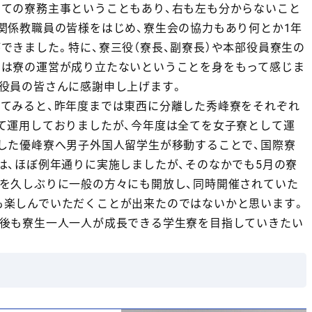
ての寮務主事ということもあり、右も左も分からないこと
関係教職員の皆様をはじめ、寮生会の協力もあり何とか1年
できました。特に、寮三役（寮長、副寮長）や本部役員寮生の
では寮の運営が成り立たないということを身をもって感じま
役員の皆さんに感謝申し上げます。
てみると、昨年度までは東西に分離した秀峰寮をそれぞれ
て運用しておりましたが、今年度は全てを女子寮として運
した優峰寮へ男子外国人留学生が移動することで、国際寮
は、ほぼ例年通りに実施しましたが、そのなかでも5月の寮
を久しぶりに一般の方々にも開放し、同時開催されていた
も楽しんでいただくことが出来たのではないかと思います。
後も寮生一人一人が成長できる学生寮を目指していきたい