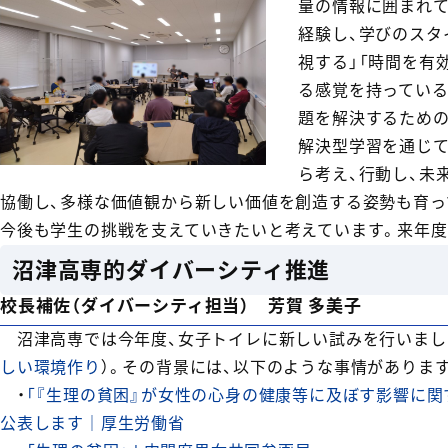
量の情報に囲まれ
経験し、学びのスタ
視する」「時間を有
る感覚を持っている
題を解決するため
解決型学習を通じて
ら考え、行動し、未
協働し、多様な価値観から新しい価値を創造する姿勢も育っ
今後も学生の挑戦を支えていきたいと考えています。来年度
沼津高専的ダイバーシティ推進
校長補佐（ダイバーシティ担当） 芳賀 多美子
沼津高専では今年度、女子トイレに新しい試みを行いまし
しい環境作り
）。その背景には、以下のような事情がありま
・
「『生理の貧困』が女性の心身の健康等に及ぼす影響に関
公表します｜厚生労働省