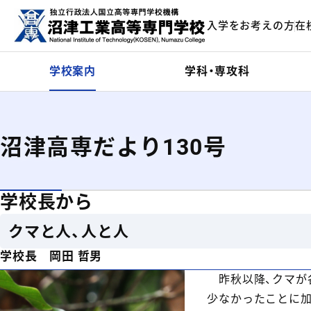
メインコンテンツにスキップ
入学をお考えの方
在
ーム
学校案内
学科・専攻科
沼津高専だより130号
学校長から
クマと人、人と人
学校長 岡田 哲男
昨秋以降、クマが
少なかったことに加